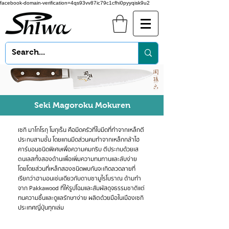
facebook-domain-verification=4qs93vv87ic79c1cfhi0pyyqisk9u2
Seki Magoroku Mokuren
เซกิ มาโกโรกุ โมกุเร็น คือมีดครัวที่ใบมีดที่ทำจากเหล็กตี
ประกบสามชั้น โดยแกนมีดส่วนคมทำจากเหล็กกล้าไฮ
คาร์บอนชนิดพิเศษเพื่อความคมกริบ ตีประกบด้วยเส
ตนเลสทั้งสองด้านเพื่อเพิ่มความทนทานและลับง่าย
โดยโดยส่วนที่เหล็กสองชนิดพบกันจะเกิดลวดลายที่
เรียกว่าฮามอนเช่นเดียวกับดาบซามูไรโบราณ ด้ามทำ
จาก Pakkawood ที่ให้รูปโฉมและสัมผัสดุจธรรมชาติแต่
ทนความชื้นและดูแลรักษาง่าย ผลิตด้วยมือในเมืองเซกิ
ประเทศญี่ปุ่นทุกเล่ม