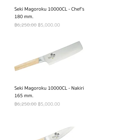
Seki Magoroku 10000CL - Chef's
180 mm.
Regular Price
Sale Price
฿6,250.00
฿5,000.00
Seki Magoroku 10000CL - Nakiri
165 mm.
Regular Price
Sale Price
฿6,250.00
฿5,000.00