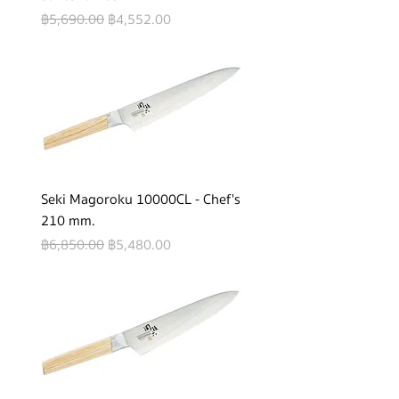
Regular Price
Sale Price
฿5,690.00
฿4,552.00
Seki Magoroku 10000CL - Chef's
210 mm.
Regular Price
Sale Price
฿6,850.00
฿5,480.00