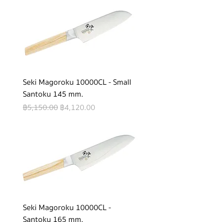
Seki Magoroku 10000CL - Small
Santoku 145 mm.
Regular Price
Sale Price
฿5,150.00
฿4,120.00
Seki Magoroku 10000CL -
Santoku 165 mm.