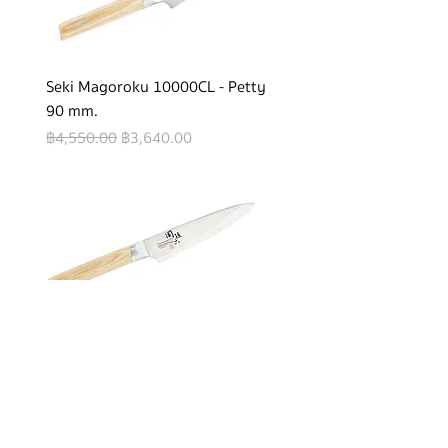
Seki Magoroku 10000CL - Petty
90 mm.
Regular Price
Sale Price
฿4,550.00
฿3,640.00
Seki Magoroku 10000CL - Petty
120 mm.
Regular Price
Sale Price
฿4,850.00
฿3,880.00