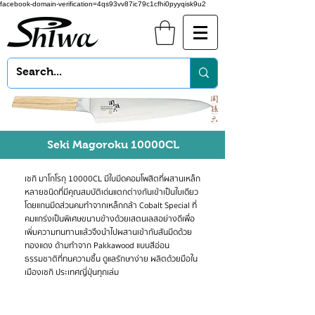
facebook-domain-verification=4qs93vv87ic79c1cfhi0pyyqisk9u2
Seki Magoroku 10000CL
เซกิ มาโกโรกุ
10000CL มีใบมีดคอมโพสิตที่ผสานเหล็ก
หลายชนิดที่มีคุณสมบัติเด่นแตกต่างกันเข้าเป็นใบเดียว
โดยแกนมีดส่วนคมทำจากเหล็กกล้า Cobalt Special ที่
คมแกร่งเป็นพิเศษขนาบข้างด้วยเสตนเลสอย่างดีเพื่อ
เพิ่มความทนทานแล้วจึงนำไปผสานเข้ากับสันมีดด้วย
ทองแดง ด้ามทำจาก Pakkawood แบบสีอ่อน
ธรรมชาติที่ทนความชื้น ดูแลรักษาง่าย ผลิตด้วยมือใน
เมืองเซกิ ประเทศญี่ปุ่นทุกเล่ม