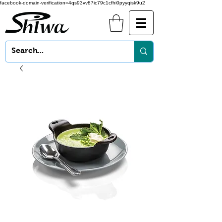
facebook-domain-verification=4qs93vv87ic79c1cfhi0pyyqisk9u2