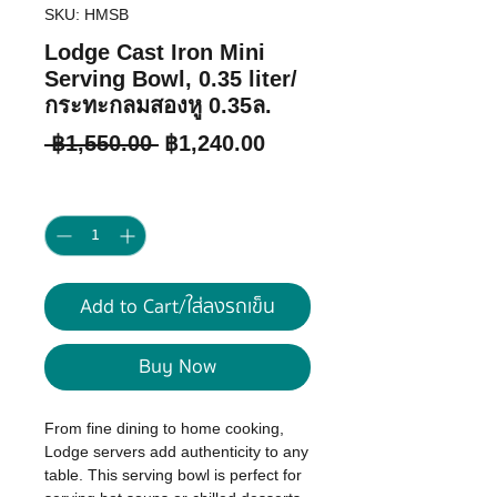
SKU: HMSB
Lodge Cast Iron Mini
Serving Bowl, 0.35 liter/
กระทะกลมสองหู 0.35ล.
Regular
Sale
 ฿1,550.00 
฿1,240.00
Price
Price
Quantity
*
Add to Cart/ใส่ลงรถเข็น
Buy Now
From fine dining to home cooking,
Lodge servers add authenticity to any
table. This serving bowl is perfect for