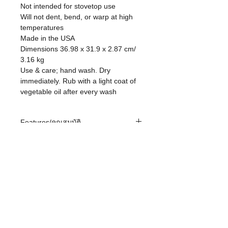
Not intended for stovetop use
Will not dent, bend, or warp at high
temperatures
Made in the USA
Dimensions 36.98 x 31.9 x 2.87 cm/
3.16 kg
Use & care; hand wash. Dry
immediately. Rub with a light coat of
vegetable oil after every wash
Features/คุณสมบัติ
Unparalleled in heat retention and
Use & Care/การใช้งานและการดูแล
even heating
รักษา
The right tool to sear, sauté, bake,
broil, braise, fry or grill
Use any utensils you like, even metal.
Seasoned with oil for a natural, easy-
About Lodge/เกี่ยวกับลอดจ์
There is no chemical coating to
release finish that improves with use
damage.
Lodge Cast Iron is a family-owned
Lodge Cast Iron is right at home on
American manufacturer of cast iron
Brutally tough for decades of cooking
induction, ceramic, electric and gas
cookware, founded in 1896 in the