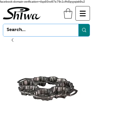
facebook-domain-verification=4qs93vv87ic79c1cfhi0pyyqisk9u2