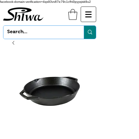
facebook-domain-verification=4qs93vv87ic79c1cfhi0pyyqisk9u2