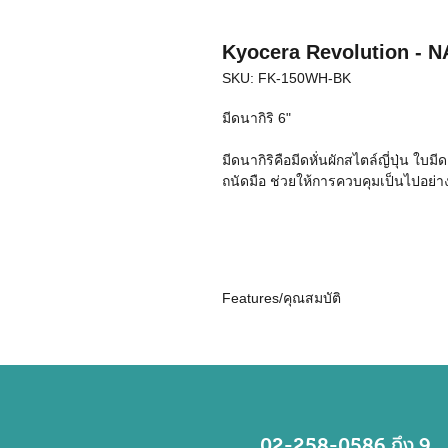
Kyocera Revolution - N
SKU: FK-150WH-BK
มีดนากิริ 6"
มีดนากิริคือมีดหั่นผักสไตล์ญี่ปุ่น ใ
ถนัดมือ ช่วยให้การควบคุมเป็นไปอย่า
Features/คุณสมบัติ
- ใบมีดผลิตจากเซรามิกที่ใช้เทคโนโลยี
oxide) หรือที่เรียกกันทั่วไปว่า เซอร์
และไม่ทำปฏิกิริยากับสารเคมีใดๆ
- ใบมีดเซรามิกของ Kyocera มีความแ
- ใบมีด Kyocera มีความคมมาก มีดเ
ถึง
มีดเหล็กอย่างต่ำ 10 เท่า จึงไม่ต้องล
02-258-0586
9