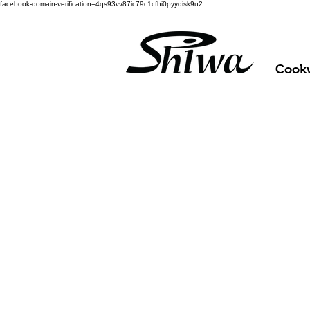
facebook-domain-verification=4qs93vv87ic79c1cfhi0pyyqisk9u2
Cook