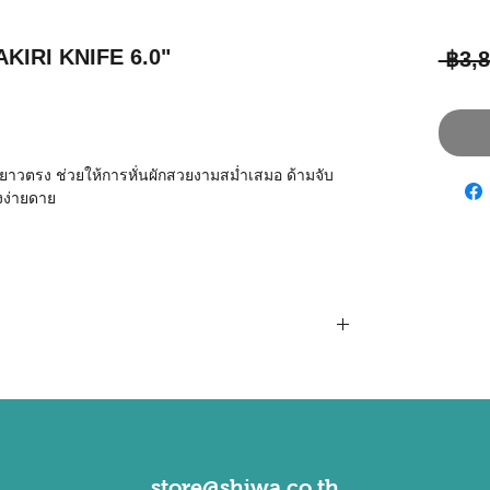
AKIRI KNIFE 6.0"
 ฿3,8
บมีดยาวตรง ช่วยให้การหั่นผักสวยงามสม่ำเสมอ ด้ามจับ
งง่ายดาย
ขั้นสูงที่เรียกว่า เซอร์โคเนียมออกไซด์ (zirconium
โคเนีย (zirconia) ซึ่งมีความแข็งมาก ทนการกัดกร่อน
ข็งมากกว่าเหล็กถึง 50%
หล็กไม่สามารถเทียบได้ และคงความคมไว้ได้นานกว่า
ับบ่อยๆหรือแทบจะไม่ต้องลับคมเลย
store@shiwa.co.th