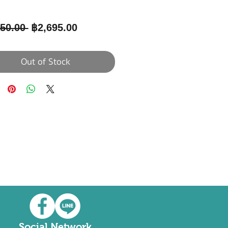
Regular
Sale
50.00 
฿2,695.00
Price
Price
Out of Stock
Social Network