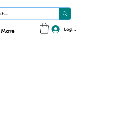
Log In
More