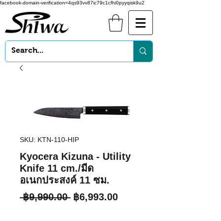
facebook-domain-verification=4qs93vv87ic79c1cfhi0pyyqisk9u2
SKU: KTN-110-HIP
Kyocera Kizuna - Utility
Knife 11 cm./มีด
อเนกประสงค์ 11 ซม.
Regular
Sale
 ฿9,990.00 
฿6,993.00
Price
Price
Quantity
*