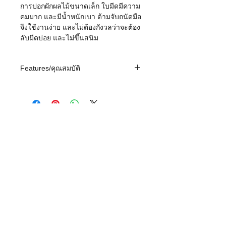
การปอกผักผลไม้ขนาดเล็ก ใบมีดมีความ
คมมาก และมีน้ำหนักเบา ด้ามจับถนัดมือ
จึงใช้งานง่าย และไม่ต้องกังวลว่าจะต้อง
ลับมีดบ่อย และไม่ขึ้นสนิม
Features/คุณสมบัติ
- ใบมีดผลิตจากเซรามิคแบบ HIP (Hot
Isostatic Pressing) ที่ผลิตด้วยความร้อน
กว่า 1,500 องศาเซลเซียส ภายใต้แรง
ดันกว่า 20,000 ตัน/ตารางเมตร ทำให้
ใบมีดเซรามิค HIP มีความคมแกร่งเหนือ
กว่าใบมีดเซรามิคที่ใช้ในรุ่นทั่วไปอีก
ถึง
02-258-0586
9
store@shiwa.co.th
Social
ระดับ
Network
- ทนการกัดกร่อน และไม่ทำปฏิกิริยากับ
สารเคมีใดๆ
- ใบมีด Kyocera มีความคมมาก มีด
เหล็กไม่สามารถเทียบได้ และคงความ
จันทร์ถึงศุกร์ เว้นวันหยุดราชการ 9:00-17:30 น.
คมไว้ได้นาน จึงไม่ต้องลับบ่อยๆหรือแทบ
จะไม่ต้องลับคมเลย
บริษัท ชีวา คอร์ปอเรชั่น จำกัด
​Shiwa Corporation Limited
- ไม่เป็นสนิม ไม่ทำลายคุณค่าอาหาร
34/1 สุขุมวิท 39 (ซอยพร้อมพงษ์)
34/1 Sukhumvit 39 (Prompong)