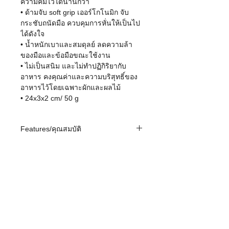
ความคมไว้ได้นานกว่า
• ด้ามจับ soft grip เออร์โกโนมิก จับ
กระชับถนัดมือ ควบคุมการหั่นให้เป็นไป
ได้ดังใจ
• น้ำหนักเบาและสมดุลย์ ลดความล้า
ของมือและข้อมือขณะใช้งาน
• ไม่เป็นสนิม และไม่ทำปฏิกิริยากับ
อาหาร คงคุณค่าและความบริสุทธิ์ของ
อาหารไว้โดยเฉพาะผักและผลไม้
• 24x3x2 cm/ 50 g
Features/คุณสมบัติ
• ใบมีดแอดวานซ์เซรามิก คมกว่ามีด
เหล็กและคงความคมไว้ได้นานกว่า ไม่
ต้องลับบ่อยๆ
• ใบมีดผลิตจากแอดวานซ์เซรามิก black
zirconia (Z212) ที่ใช้เทคโนโลยี
ceramic-fused อันเป็นสิทธิบัตรเฉพาะ
ถึง
02-258-0586
9
store@shiwa.co.th
Social
ของ Kyocera ที่เพิ่มความทนทานขึ้น
Network
เหนือกว่าใบมีดเซรามิกสีขาวดั้งเดิมถึง 2