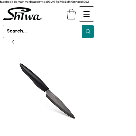
facebook-domain-verification=4qs93vv87ic79c1cfhi0pyyqisk9u2