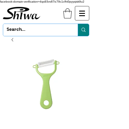
facebook-domain-verification=4qs93vv87ic79c1cfhi0pyyqisk9u2