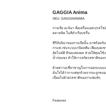
GAGGIA Anima
SKU: GAGGIAANIMA
กาจเจีย อะนิมา คือเครื่องเอสเปรสโซอ
คลาสสิค ในสีดำเรียบขรึม
ซีรีส์อนิมาของกาจเจียนั้น มาพร้อม
กาแฟ เช่นระบบเรปิดสตีม เฟืองบดเ
อัตโนมัติ มีจอแสดงผล ช่วยให้คุณใช
น้ำก่อนชง ทำให้การสกัดรสชาติของก
ด้วยความเชี่ยวชาญในการออกแบบและ
มั่นใจได้ว่ากาแฟทุกถ้วยจากจะถูกชง
เปี่ยมไปด้วยรสชาติของกาแฟแท้ๆ
Features