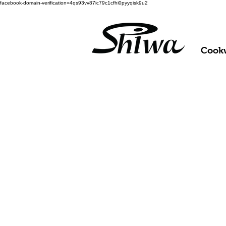
facebook-domain-verification=4qs93vv87ic79c1cfhi0pyyqisk9u2
Cook