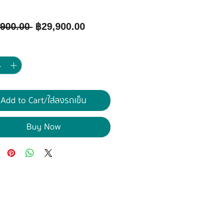
Regular
Sale
,900.00 
฿29,900.00
Price
Price
y
*
Add to Cart/ใส่ลงรถเข็น
Buy Now