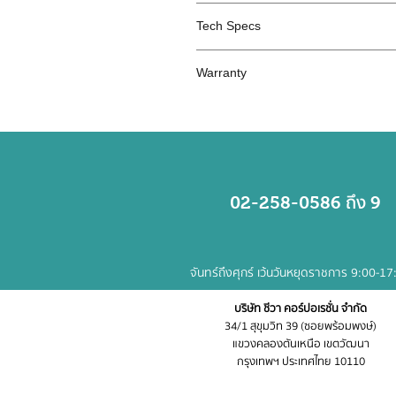
จอแสดงผล
|
ระบบโปรแกรมบริมาณน
Tech Specs
เฟืองบดเซรามิค |
ช่องเติมกาแฟแบบ
​ความจุถังน้ำ 1.8 ลิตร
Warranty
ความจุเมล็ดกาแฟ 250 กรัม
ปริมาณกาแฟต่อถ้วย 6.5-11 กรัม
2 years
กำลังไฟ 1850 วัตต์
ถึง
02-258-0586
9
จันทร์ถึงศุกร์ เว้นวันหยุดราชการ 9:00-17
บริษัท ชีวา คอร์ปอเรชั่น จำกัด
34/1 สุขุมวิท 39 (ซอยพร้อมพงษ์)
แขวงคลองตันเหนือ เขตวัฒนา
กรุงเทพฯ ประเทศไทย ​10110