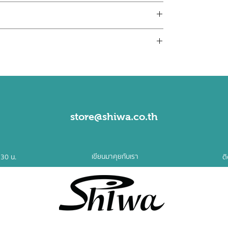
้ำกาแฟ
| ที่ตีฟองนมแบบคลาสสิค
| ระบบเรปิดสตีม |
บดแล้ว
store@shiwa.co.th
เขียนมาคุยกับเรา
:30 น.
ต