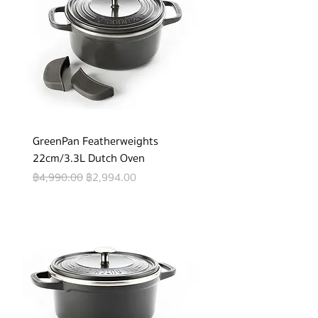
GreenPan Featherweights
22cm/3.3L Dutch Oven
Regular Price
Sale Price
฿4,990.00
฿2,994.00