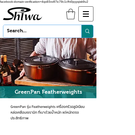
facebook-domain-verification=4qs93vv87ic79c1cfhi0pyyqisk9u2
GreenPan Featherweights
GreenPan รุ่น Featherweights เครื่องครัวอลูมิเนียม
หล่อเคลือบเซรามิก ที่เบาด้วยน้ำหนัก แต่หนักตรง
ประสิทธิภาพ