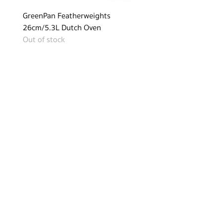
GreenPan Featherweights
26cm/5.3L Dutch Oven
Out of stock
GreenPan Featherweights 30cm
Fry Pan
Out of stock